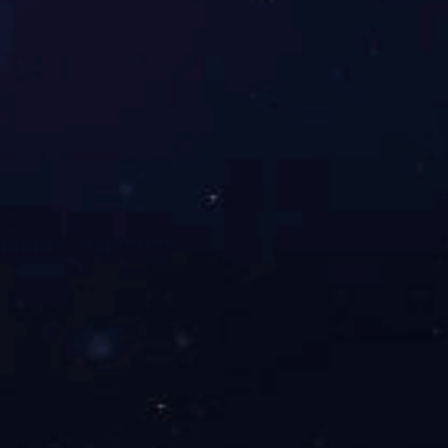
策，做强做大发电产业，
2007
年、
2008
年公司分别在河北邱县、
机组配
1
×
75t/h
秸秆锅炉。生物质发电是生物质综合利用工程，在
社会和经济效益。
故
乡的企业，威华集团深受其艺术创作精神的启
迪和鼓舞，成立
》《林风眠谈艺录
》《林风眠长短
录》等，完成了文化抢救项目
福
社会”的宗旨，积极投身公益事业，回报社会，为
教育事业、扶
展
道路，在建筑、发电、供水、IT基材等行业持续发
力，努力把威