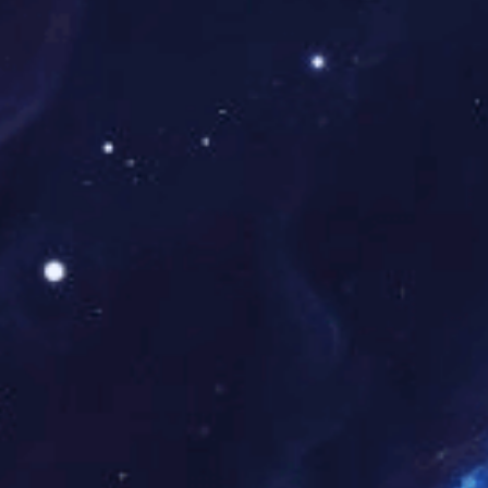
长点，
2001
年投资建设增城市威利邦覆铜板生产基地，专业生
产高精度铜箔能力达
1600
吨。
2010
年，响应梅州市委市政府“乡
项目。项目从日本引进国际先进的铜箔生产设备和生产工艺，配
高，清洁生产水平居世界前列，大幅降低人员劳动强度和各项物
及航空航天等高科技行业和领域。
加
大研发投入，通过不断技术改造和技术创新
，逐
步夯实产业基
，在行业中的地位稳步提升；纸基
覆铜板市场占有率在全国遥遥
中国铜箔之都”，梅州市第八次党代会作出“狠抓发展第一要务，
全
大实
体经济”，“坚持工业强市，加快发展制造业”。
为响应梅州市
彻落实梅州市第八次党代会精神，加快在先进电子材料、新材料
投资建设盈华高端铜箔和高性能覆铜板项目，
总投资144亿元。