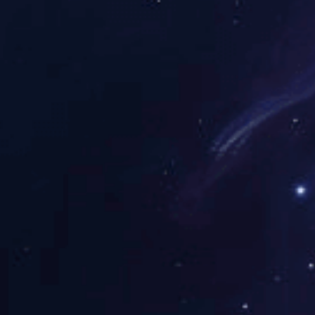
为实现多元化发展战略，培育新的经济增
月，投资建设梅州市威华铜箔生产基地，年生
1500
万张覆铜板和年产
7000
吨高档电解铜箔
测设备，工艺技术水平先进，设备自动化程度
算机、通讯设备、自动控制装置、电子仪器以
威华集团在
IT基材行业深耕20年，持续
方面取得重大突破，在细分领域
产品优势显现
2021年，梅州市委、市政府提出打造“
裕”的决策部署，提出“集中发展要素，不断壮
号召及助推梅州实体经济高质量发展，积
极贯
长的亲自筹划下，以二次创业的信心和决心，