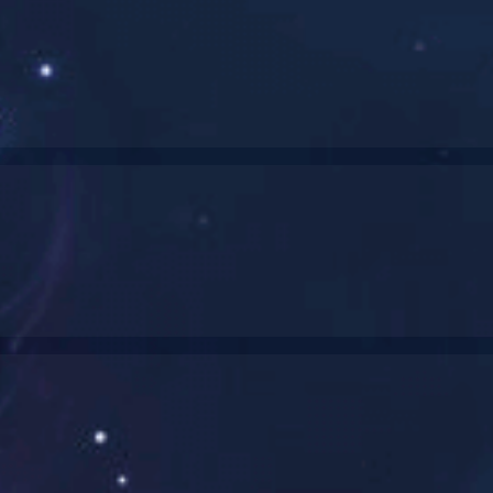
史
司就确立了“以人为本，追求卓越，发展威华，造福社会”的企业
水电施工企业发展成集“建筑、发电、供水、
IT
基材”为主的四大
江干流第一座大型径流水电站——西阳水电站，使梅城百姓不再
岭南文化和客家文化于一体，成为耸立在中华大地上的文化奇观