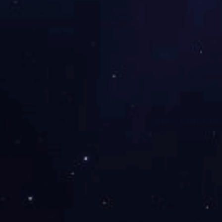
为积极响应国家发展清洁能源的产业政
期）各安装
1
×
18MW
高温高压抽凝式汽轮发电
小城乡差距等方面有着积极意义，具有很好的
作为现代画家、美术教育家林风眠先生
辰
110 周年—林风眠研究文
集》《林风眠全集
艺术的传承。
长期以来，威华集团秉承“发展威华、造
未来，威华集团将始终坚持多元化的发