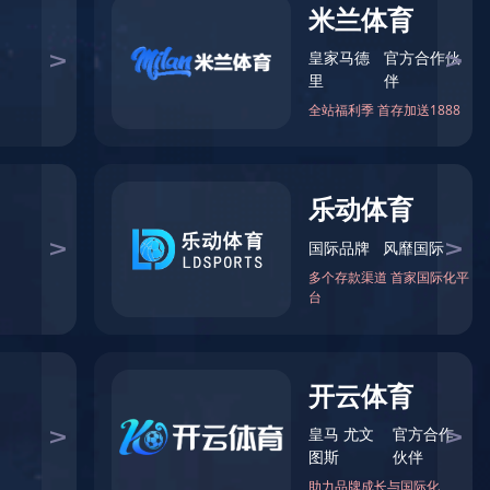
宗旨，“与自然和谐共生，和社会发展共荣”为企
支柱产业的集团公司。
目前拥有成员企业20多
受洪涝之苦，形成了梅城“一江两岸”的壮观景
；建成了清凉山水利枢纽工程，结束了梅城人