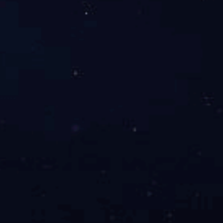
辽宁台安投资建设生物质发电项目，项目（一
资源循环利用，改善环境和增加农民收入，缩
了林风眠研究中心，出版了《纪
念林风眠先生诞
《林风眠口述历
史》，作为对大师的纪念和对
贫救灾等慈善公益事业累计捐款
达3亿多元
。
华集团打造成为年产值超百亿元
的企业集团。