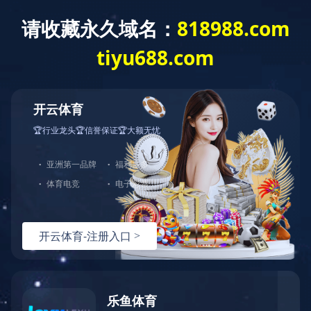
公司首页
公司概