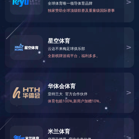
您当前的位置：
首页
>
米兰milan（中国）
> 留言反馈
米兰milan（中
在线留言
国）
用户昵称：
联系电话：
在线QQ：
电子邮箱：
留言标题：