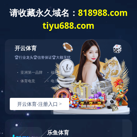
公司首页
公司概